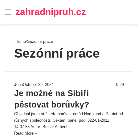
zahradnipruh.cz
Menu
Se
Home
/
Sezónní práce
Sezónní práce
John
October 29, 2024
0
29
Je možné na Sibiři
pěstovat borůvky?
Objednal jsem si 2 keře borůvek odrůd Northland a Patriot od
různých společností. Čekám, pane. podíl322-01-2011
14:07:53 Autor: Bulhar Aktivní…
Read More »