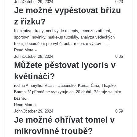
John
October 29, 2024
0
23
Je možné vypěstovat břízu
z řízku?
Inspirativní trasy, neobvyklé recepty, recenze zařízení,
sportovní novinky, make-up tutoriály, analýza vědeckých
teorií, doporučení pro výběr auta, recenze výstav –…
Read More »
John
October 29, 2024
0
35
Můžete pěstovat lycoris v
květináči?
rodina Amaryllis. Vlast – Japonsko, Korea, Čína, Thajsko,
Barma. V přírodě se vyskytuje asi 20 druhů. Pěstuje se jako
běžné…
Read More »
John
October 29, 2024
0
59
Je možné ohřívat tomel v
mikrovlnné troubě?