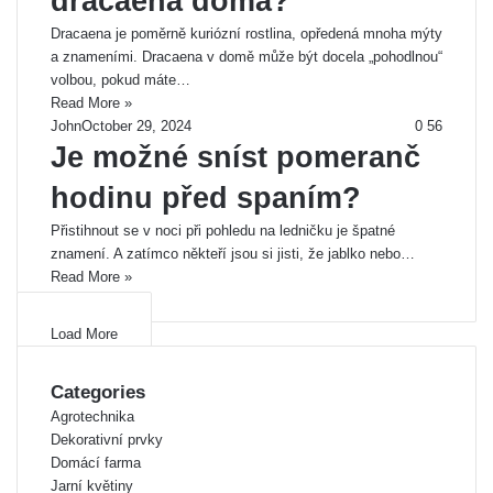
dracaena doma?
Dracaena je poměrně kuriózní rostlina, opředená mnoha mýty
a znameními. Dracaena v domě může být docela „pohodlnou“
volbou, pokud máte…
Read More »
John
October 29, 2024
0
56
Je možné sníst pomeranč
hodinu před spaním?
Přistihnout se v noci při pohledu na ledničku je špatné
znamení. A zatímco někteří jsou si jisti, že jablko nebo…
Read More »
Load More
Categories
Agrotechnika
Dekorativní prvky
Domácí farma
Jarní květiny