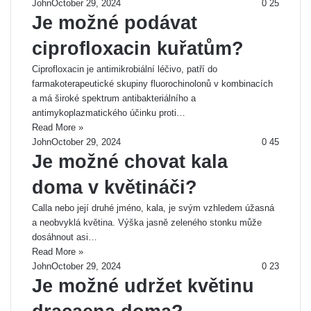
John
October 29, 2024
0
25
Je možné podávat
ciprofloxacin kuřatům?
Ciprofloxacin je antimikrobiální léčivo, patří do
farmakoterapeutické skupiny fluorochinolonů v kombinacích
a má široké spektrum antibakteriálního a
antimykoplazmatického účinku proti…
Read More »
John
October 29, 2024
0
45
Je možné chovat kala
doma v květináči?
Calla nebo její druhé jméno, kala, je svým vzhledem úžasná
a neobvyklá květina. Výška jasně zeleného stonku může
dosáhnout asi…
Read More »
John
October 29, 2024
0
23
Je možné udržet květinu