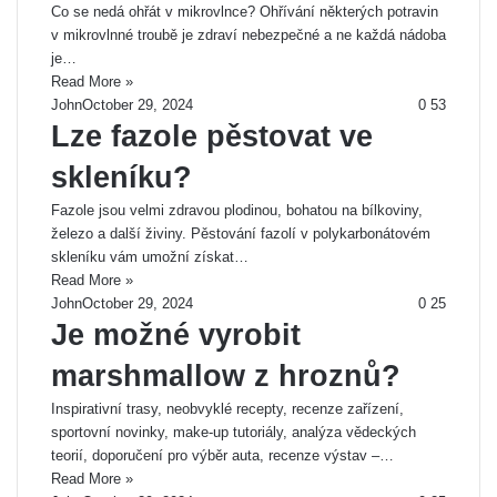
Co se nedá ohřát v mikrovlnce? Ohřívání některých potravin
v mikrovlnné troubě je zdraví nebezpečné a ne každá nádoba
je…
Read More »
John
October 29, 2024
0
53
Lze fazole pěstovat ve
skleníku?
Fazole jsou velmi zdravou plodinou, bohatou na bílkoviny,
železo a další živiny. Pěstování fazolí v polykarbonátovém
skleníku vám umožní získat…
Read More »
John
October 29, 2024
0
25
Je možné vyrobit
marshmallow z hroznů?
Inspirativní trasy, neobvyklé recepty, recenze zařízení,
sportovní novinky, make-up tutoriály, analýza vědeckých
teorií, doporučení pro výběr auta, recenze výstav –…
Read More »